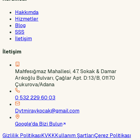
Hakkımda
Hizmetler
Blog
SSS
İletişim
İletişim
Mahfesığmaz Mahallesi, 47. Sokak & Damar
Arıkoğlu Bulvarı, Çağlar Apt. D:13/B, 01170
Çukurova/Adana
0 532 229 60 03
Dytmiraykocak@gmail.com
Google'da Bizi Bulun
Gizlilik Politikası
KVKK
Kullanım Şartları
Çerez Politikası