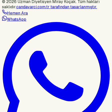
©
2026
Uzman Diyetisyen Miray Koçak
.
Tüm hakları
saklıdır.
candavarci.com.tr tarafından tasarlanmıştır.
Hemen Ara
WhatsApp